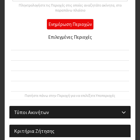
Πληκτρολογήστε τις Περιοχές στις οποίες αναζητάτε ακίνητα, στο
παραπάνω πλαίσιο
Ενημέρωση Περιοχών
Επιλεγμένες Περιοχές
Θεσσαλονίκη
Θεσσαλονίκη Ανατολικά
Θεσσαλονίκη Δυτικά
Θεσσαλονίκη Κέντρο
Θεσσαλονίκη Περίχωρα
Πατήστε πάνω στην Περιοχή για να επιλέξετε Υποπεριοχές
Τύποι Ακινήτων
Κριτήρια Ζήτησης