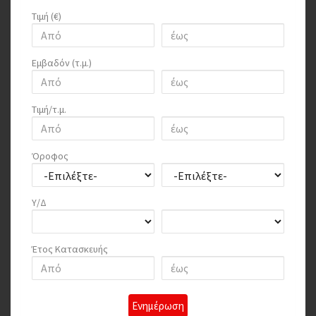
Τιμή (€)
Εμβαδόν (τ.μ.)
Τιμή/τ.μ.
Όροφος
Υ/Δ
Έτος Κατασκευής
Ενημέρωση