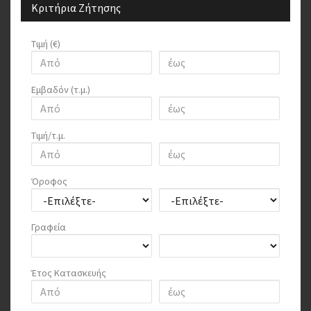
Κριτήρια Ζήτησης
Τιμή (€)
Εμβαδόν (τ.μ.)
Τιμή/τ.μ.
Όροφος
Γραφεία
Έτος Κατασκευής