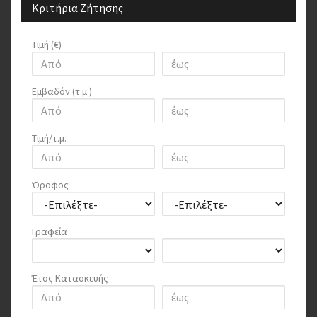
Κριτήρια Ζήτησης
Τιμή (€)
Εμβαδόν (τ.μ.)
Τιμή/τ.μ.
Όροφος
Γραφεία
Έτος Κατασκευής