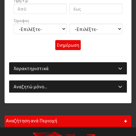
Τιμή/τ.μ.
Όροφος
Ενημέρωση
Χαρακτηριστικά
Αναζητώ μόνο...
Αναζήτηση ανά Περιοχή