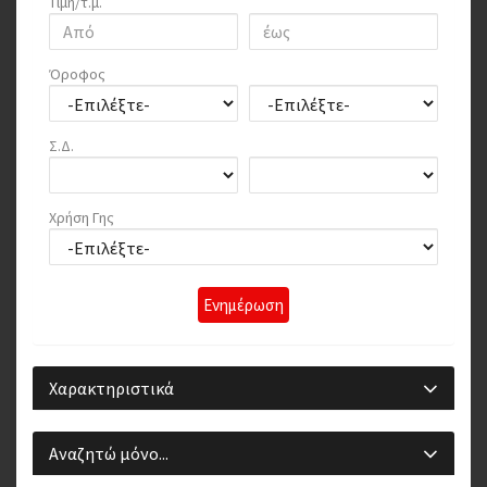
Τιμή/τ.μ.
Όροφος
Σ.Δ.
Χρήση Γης
Ενημέρωση
Χαρακτηριστικά
Αναζητώ μόνο...