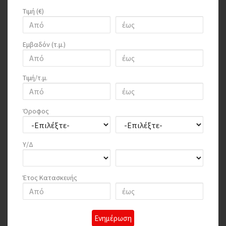
Τιμή (€)
Εμβαδόν (τ.μ.)
Τιμή/τ.μ.
Όροφος
Υ/Δ
Έτος Κατασκευής
Ενημέρωση