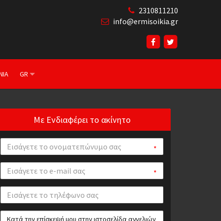
2310811210
info@ermisoikia.gr
ΝΙΑ
GR
Με Ενδιαφέρει το ακίνητο
*
*