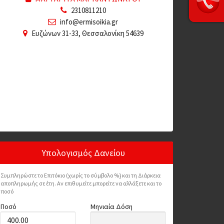
2310811210
info@ermisoikia.gr
Ευζώνων 31-33, Θεσσαλονίκη 54639
Υπολογισμός Δανείου
Συμπληρώστε το Επιτόκιο (χωρίς το σύμβολο %} και τη Διάρκεια
αποπληρωμής σε έτη. Αν επιθυμείτε μπορείτε να αλλάξετε και το
ποσό
Ποσό
Μηνιαία Δόση